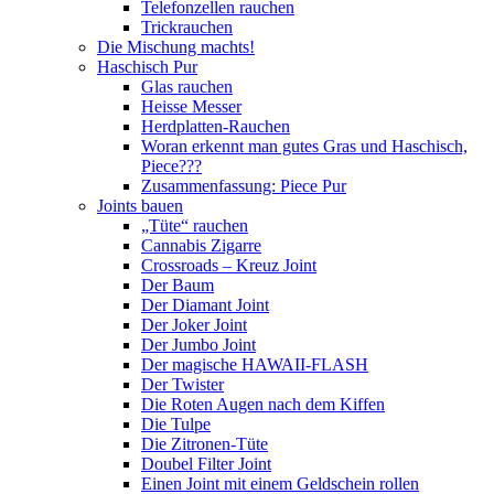
Telefonzellen rauchen
Trickrauchen
Die Mischung machts!
Haschisch Pur
Glas rauchen
Heisse Messer
Herdplatten-Rauchen
Woran erkennt man gutes Gras und Haschisch,
Piece???
Zusammenfassung: Piece Pur
Joints bauen
„Tüte“ rauchen
Cannabis Zigarre
Crossroads – Kreuz Joint
Der Baum
Der Diamant Joint
Der Joker Joint
Der Jumbo Joint
Der magische HAWAII-FLASH
Der Twister
Die Roten Augen nach dem Kiffen
Die Tulpe
Die Zitronen-Tüte
Doubel Filter Joint
Einen Joint mit einem Geldschein rollen