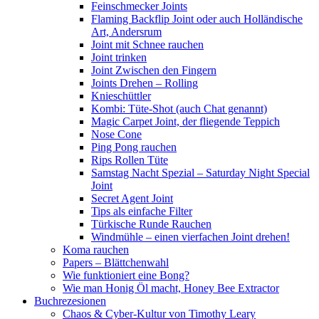
Feinschmecker Joints
Flaming Backflip Joint oder auch Holländische
Art, Andersrum
Joint mit Schnee rauchen
Joint trinken
Joint Zwischen den Fingern
Joints Drehen – Rolling
Knieschüttler
Kombi: Tüte-Shot (auch Chat genannt)
Magic Carpet Joint, der fliegende Teppich
Nose Cone
Ping Pong rauchen
Rips Rollen Tüte
Samstag Nacht Spezial – Saturday Night Special
Joint
Secret Agent Joint
Tips als einfache Filter
Türkische Runde Rauchen
Windmühle – einen vierfachen Joint drehen!
Koma rauchen
Papers – Blättchenwahl
Wie funktioniert eine Bong?
Wie man Honig Öl macht, Honey Bee Extractor
Buchrezesionen
Chaos & Cyber-Kultur von Timothy Leary