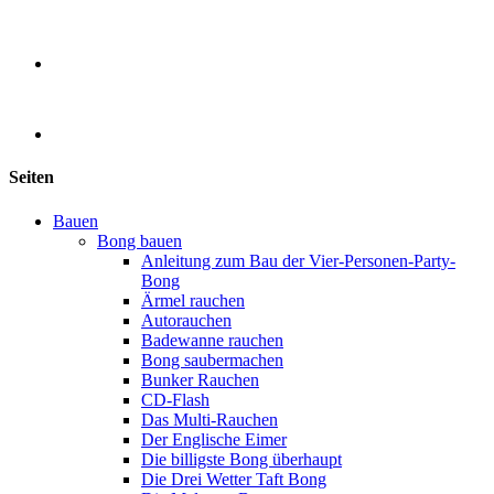
Seiten
Bauen
Bong bauen
Anleitung zum Bau der Vier-Personen-Party-
Bong
Ärmel rauchen
Autorauchen
Badewanne rauchen
Bong saubermachen
Bunker Rauchen
CD-Flash
Das Multi-Rauchen
Der Englische Eimer
Die billigste Bong überhaupt
Die Drei Wetter Taft Bong