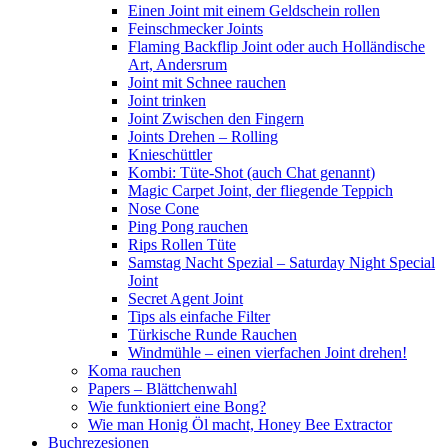
Einen Joint mit einem Geldschein rollen
Feinschmecker Joints
Flaming Backflip Joint oder auch Holländische
Art, Andersrum
Joint mit Schnee rauchen
Joint trinken
Joint Zwischen den Fingern
Joints Drehen – Rolling
Knieschüttler
Kombi: Tüte-Shot (auch Chat genannt)
Magic Carpet Joint, der fliegende Teppich
Nose Cone
Ping Pong rauchen
Rips Rollen Tüte
Samstag Nacht Spezial – Saturday Night Special
Joint
Secret Agent Joint
Tips als einfache Filter
Türkische Runde Rauchen
Windmühle – einen vierfachen Joint drehen!
Koma rauchen
Papers – Blättchenwahl
Wie funktioniert eine Bong?
Wie man Honig Öl macht, Honey Bee Extractor
Buchrezesionen