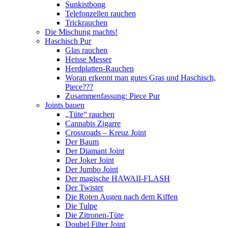
Sunkistbong
Telefonzellen rauchen
Trickrauchen
Die Mischung machts!
Haschisch Pur
Glas rauchen
Heisse Messer
Herdplatten-Rauchen
Woran erkennt man gutes Gras und Haschisch,
Piece???
Zusammenfassung: Piece Pur
Joints bauen
„Tüte“ rauchen
Cannabis Zigarre
Crossroads – Kreuz Joint
Der Baum
Der Diamant Joint
Der Joker Joint
Der Jumbo Joint
Der magische HAWAII-FLASH
Der Twister
Die Roten Augen nach dem Kiffen
Die Tulpe
Die Zitronen-Tüte
Doubel Filter Joint