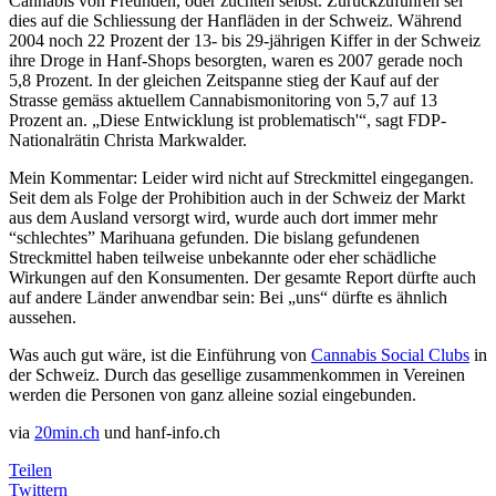
Cannabis von Freunden, oder züchten selbst. Zurückzuführen sei
dies auf die Schliessung der Hanfläden in der Schweiz. Während
2004 noch 22 Prozent der 13- bis 29-jährigen Kiffer in der Schweiz
ihre Droge in Hanf-Shops besorgten, waren es 2007 gerade noch
5,8 Prozent. In der gleichen Zeitspanne stieg der Kauf auf der
Strasse gemäss aktuellem Cannabismonitoring von 5,7 auf 13
Prozent an. „Diese Entwicklung ist problematisch'“, sagt FDP-
Nationalrätin Christa Markwalder.
Mein Kommentar: Leider wird nicht auf Streckmittel eingegangen.
Seit dem als Folge der Prohibition auch in der Schweiz der Markt
aus dem Ausland versorgt wird, wurde auch dort immer mehr
“schlechtes” Marihuana gefunden. Die bislang gefundenen
Streckmittel haben teilweise unbekannte oder eher schädliche
Wirkungen auf den Konsumenten. Der gesamte Report dürfte auch
auf andere Länder anwendbar sein: Bei „uns“ dürfte es ähnlich
aussehen.
Was auch gut wäre, ist die Einführung von
Cannabis Social Clubs
in
der Schweiz. Durch das gesellige zusammenkommen in Vereinen
werden die Personen von ganz alleine sozial eingebunden.
via
20min.ch
und hanf-info.ch
Teilen
Twittern