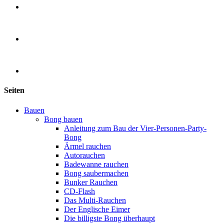
Seiten
Bauen
Bong bauen
Anleitung zum Bau der Vier-Personen-Party-
Bong
Ärmel rauchen
Autorauchen
Badewanne rauchen
Bong saubermachen
Bunker Rauchen
CD-Flash
Das Multi-Rauchen
Der Englische Eimer
Die billigste Bong überhaupt