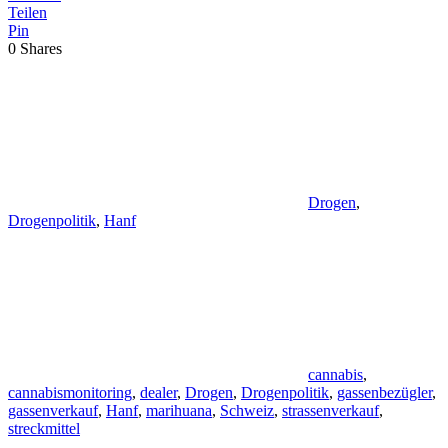
Teilen
Pin
0
Shares
Drogen
,
Drogenpolitik
,
Hanf
cannabis
,
cannabismonitoring
,
dealer
,
Drogen
,
Drogenpolitik
,
gassenbezügler
,
gassenverkauf
,
Hanf
,
marihuana
,
Schweiz
,
strassenverkauf
,
streckmittel