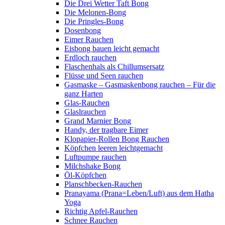
Die Drei Wetter Taft Bong
Die Melonen-Bong
Die Pringles-Bong
Dosenbong
Eimer Rauchen
Eisbong bauen leicht gemacht
Erdloch rauchen
Flaschenhals als Chillumsersatz
Flüsse und Seen rauchen
Gasmaske – Gasmaskenbong rauchen – Für die
ganz Harten
Glas-Rauchen
Glaslrauchen
Grand Marnier Bong
Handy, der tragbare Eimer
Klopapier-Rollen Bong Rauchen
Köpfchen leeren leichtgemacht
Luftpumpe rauchen
Milchshake Bong
Öl-Köpfchen
Planschbecken-Rauchen
Pranayama (Prana=Leben/Luft) aus dem Hatha
Yoga
Richtig Apfel-Rauchen
Schnee Rauchen